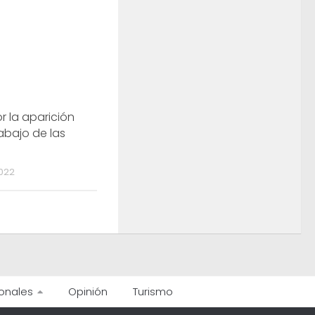
r la aparición
abajo de las
s
022
onales
Opinión
Turismo