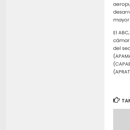
aeropu
desarr
mayor 
El ABC
cámara
del se
(APAMA
(CAPAB
(APRA
TAM