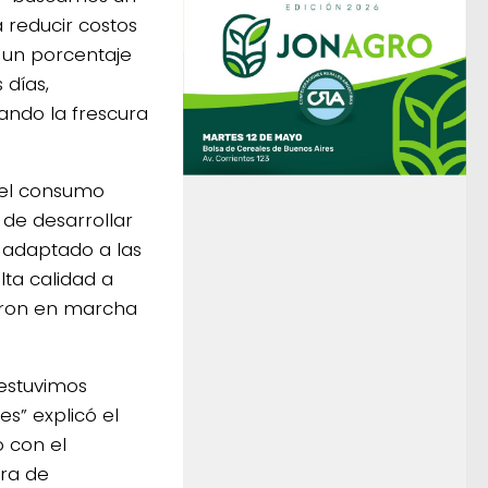
 reducir costos
 un porcentaje
 días,
ando la frescura
 el consumo
 de desarrollar
 adaptado a las
lta calidad a
eron en marcha
estuvimos
s” explicó el
 con el
ura de