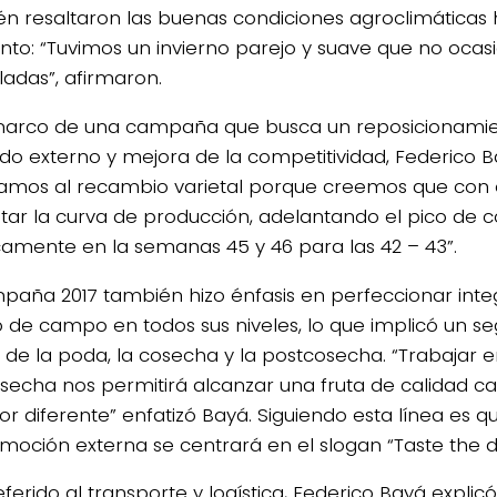
n resaltaron las buenas condiciones agroclimáticas 
o: “Tuvimos un invierno parejo y suave que no ocas
ladas”, afirmaron.
marco de una campaña que busca un reposicionamie
o externo y mejora de la competitividad, Federico Ba
amos al recambio varietal porque creemos que con
ar la curva de producción, adelantando el pico de 
icamente en la semanas 45 y 46 para las 42 – 43”.
paña 2017 también hizo énfasis en perfeccionar inte
o de campo en todos sus niveles, lo que implicó un s
e de la poda, la cosecha y la postcosecha. “Trabajar e
secha nos permitirá alcanzar una fruta de calidad c
or diferente” enfatizó Bayá. Siguiendo esta línea es
moción externa se centrará en el slogan “Taste the d
referido al transporte y logística, Federico Bayá expl