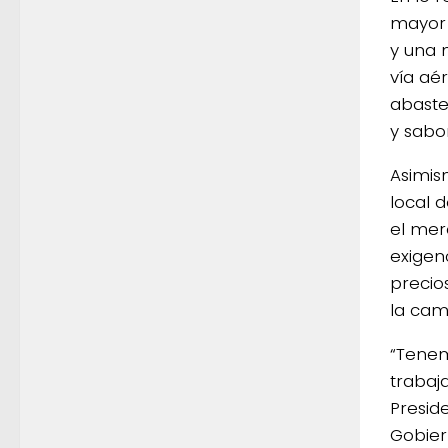
mayor 
y una 
vía aé
abaste
y sabor
Asimis
local 
el mer
exigen
precio
la cam
“Tenem
trabaj
Presid
Gobier