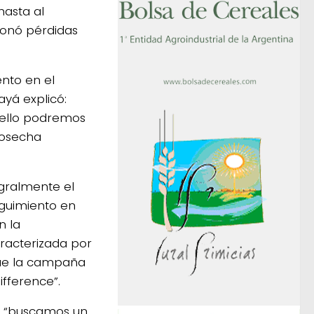
hasta al
ionó pérdidas
nto en el
yá explicó:
 ello podremos
cosecha
gralmente el
eguimiento en
n la
aracterizada por
 que la campaña
ifference”.
icó “buscamos un