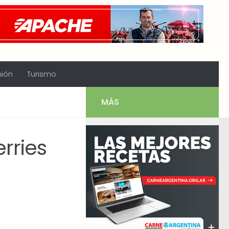
nión
Turismo
MÁS
rries