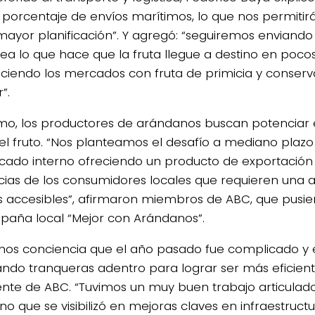
porcentaje de envíos marítimos, lo que nos permitirá
mayor planificación”. Y agregó: “seguiremos enviando
rea lo que hace que la fruta llegue a destino en pocos
ciendo los mercados con fruta de primicia y conserv
”.
mo, los productores de arándanos buscan potenciar
del fruto. “Nos planteamos el desafío a mediano plazo
cado interno ofreciendo un producto de exportación
cias de los consumidores locales que requieren una a
s accesibles”, afirmaron miembros de ABC, que pusi
paña local “Mejor con Arándanos”.
os conciencia que el año pasado fue complicado y 
ando tranqueras adentro para lograr ser más eficiente
ente de ABC. “Tuvimos un muy buen trabajo articulado
no que se visibilizó en mejoras claves en infraestruct