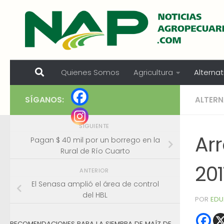
Skip to content
Quienes Somos
Agricultura
Alternat
SÍGANOS:
ALTERN
SIGUIENTE
Ar
Pagan $ 40 mil por un borrego en la
Rural de Río Cuarto
201
ANTERIOR
El Senasa amplió el área de control
del HBL
POR
EDU
RECOMENDACIONES PARA LA SIEMBRA DE MAÍZ DE