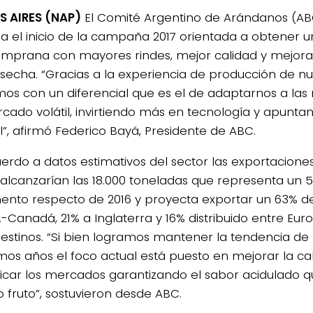
 AIRES (NAP)
El Comité Argentino de Arándanos (AB
 el inicio de la campaña 2017 orientada a obtener 
mprana con mayores rindes, mejor calidad y mejora d
secha. “Gracias a la experiencia de producción de nu
os con un diferencial que es el de adaptarnos a las
cado volátil, invirtiendo más en tecnología y apunt
al”, afirmó Federico Bayá, Presidente de ABC.
erdo a datos estimativos del sector las exportacion
 alcanzarían las 18.000 toneladas que representa un 
ento respecto de 2016 y proyecta exportar un 63% d
.-Canadá, 21% a Inglaterra y 16% distribuido entre Eur
destinos. “Si bien logramos mantener la tendencia de
timos años el foco actual está puesto en mejorar la ca
ificar los mercados garantizando el sabor acidulado q
o fruto”, sostuvieron desde ABC.