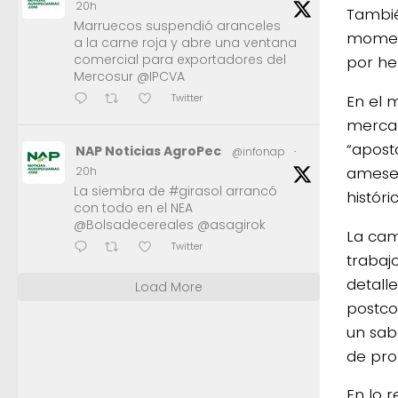
20h
Tambié
Marruecos suspendió aranceles
moment
a la carne roja y abre una ventana
comercial para exportadores del
por he
Mercosur @IPCVA
En el 
Twitter
mercad
“apost
NAP Noticias AgroPec
@infonap
·
ameset
20h
La siembra de #girasol arrancó
histór
con todo en el NEA
@Bolsadecereales @asagirok
La cam
Twitter
trabaj
detall
Load More
postco
un sab
de pro
En lo 