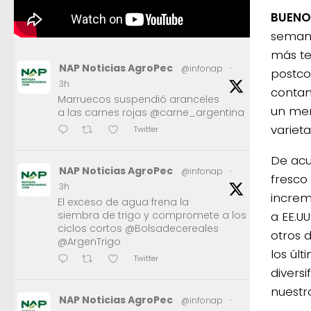
BUENOS
semana
más te
NAP Noticias AgroPec
@infonap
·
postco
3h
contam
Marruecos suspendió aranceles
un mer
a las carnes rojas @carne_argentina
variet
Twitter
De acu
NAP Noticias AgroPec
@infonap
·
fresco
3h
increm
El exceso de agua frena la
a EE.UU
siembra de trigo y compromete a los
ciclos cortos @Bolsadecereales
otros 
@ArgenTrigo
los úl
Twitter
divers
nuestr
NAP Noticias AgroPec
@infonap
·