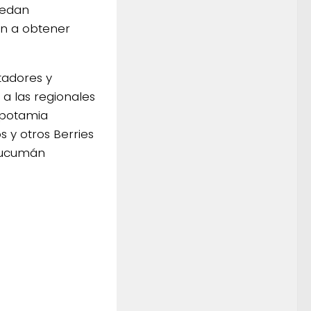
uedan
an a obtener
rtadores y
a las regionales
opotamia
 y otros Berries
 Tucumán