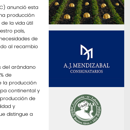
C) anunció esta
una producción
e la vida útil
estro país,
 necesidades de
ando al recambio
es del arándano
5% de
e la producción
opa continental y
 producción de
lidad y
ue distingue a