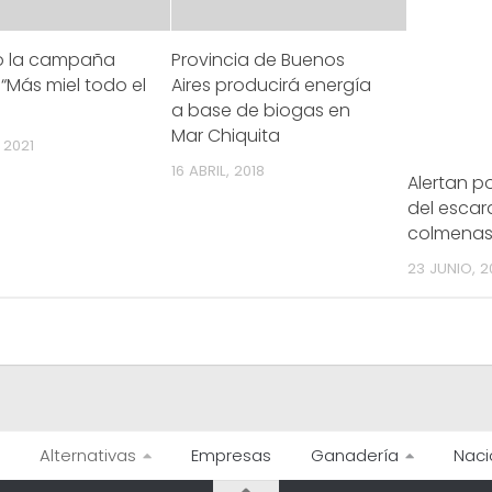
ó la campaña
Provincia de Buenos
 “Más miel todo el
Aires producirá energía
a base de biogas en
Mar Chiquita
 2021
16 ABRIL, 2018
Alertan po
del escar
colmena
23 JUNIO, 2
Alternativas
Empresas
Ganadería
Naci