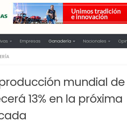
ivas
Empresas
Ganadería
Nacionales
Opi
ERÍA
 producción mundial de
ecerá 13% en la próxima
cada