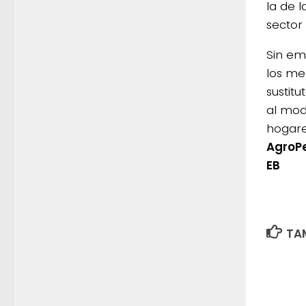
la de 
sector
Sin em
los me
sustit
al mod
hogare
AgroPe
EB
TAM