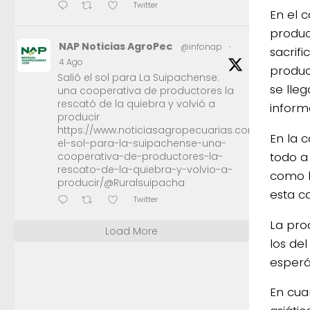
Twitter
En el 
produc
NAP Noticias AgroPec
@infonap
·
sacrif
4 Ago
produc
Salió el sol para La Suipachense:
se lleg
una cooperativa de productores la
rescató de la quiebra y volvió a
inform
producir
https://www.noticiasagropecuarias.com/2026/08/0
En la 
el-sol-para-la-suipachense-una-
todo a
cooperativa-de-productores-la-
rescato-de-la-quiebra-y-volvio-a-
como l
producir/@Ruralsuipacha
esta ca
Twitter
La pro
Load More
los del
esperá
En cua