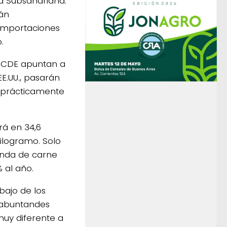
ca Subsahariana.
rán
importaciones
.
 OCDE apuntan a
EE.UU., pasarán
 prácticamente
rá en 34,6
ilogramo. Solo
anda de carne
 al año.
bajo de los
y abuntandes
muy diferente a