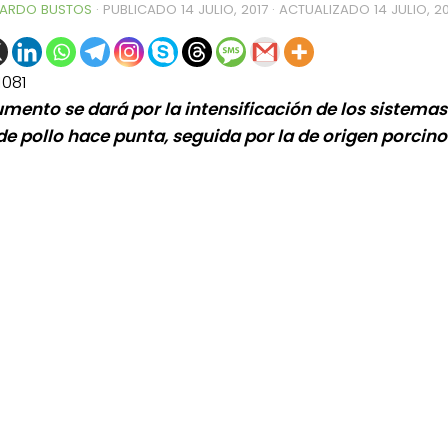
ARDO BUSTOS
· PUBLICADO
14 JULIO, 2017
· ACTUALIZADO
14 JULIO, 2
1081
umento se dará por la intensificación de los sistemas
de pollo hace punta, seguida por la de origen porcino
0de%20la%20Raza%20Limangus,