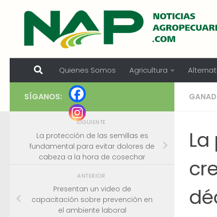
Skip to content
Quienes Somos
Agricultura
Alternat
SÍGANOS:
GANAD
SIGUIENTE
La
La protección de las semillas es
fundamental para evitar dolores de
cabeza a la hora de cosechar
cr
ANTERIOR
dé
Presentan un video de
capacitación sobre prevención en
el ambiente laboral