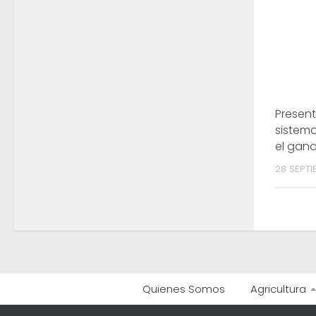
Presen
sistem
el gan
28 SEPTI
Quienes Somos
Agricultura