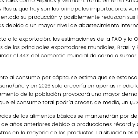
cos tales como Filipinas y Vietnam. También en el Áfri
y Rusia, que hoy son los principales importadores, ve
entada su producción y posiblemente reduzcan sus 
as debido a un mayor nivel de abastecimiento interno
to a la exportación, las estimaciones de la FAO y la
s de los principales exportadores mundiales, Brasil y 
rcar el 44% del comercio mundial de carne a sumar
nto al consumo per cápita, se estima que se estanca
sona/año y en 2026 solo crecería en apenas medio k
remento de la población provocará una mayor dem
 que el consumo total podría crecer, de media, un 1,5%
ecios de los alimentos básicos se mantendrán por de
s de años anteriores debido a producciones récord 
stros en la mayoría de los productos. La situación es 