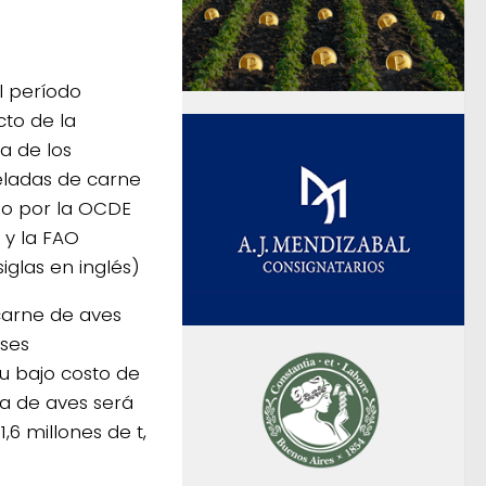
l período
cto de la
a de los
neladas de carne
ado por la OCDE
 y la FAO
iglas en inglés)
carne de aves
ses
su bajo costo de
la de aves será
6 millones de t,