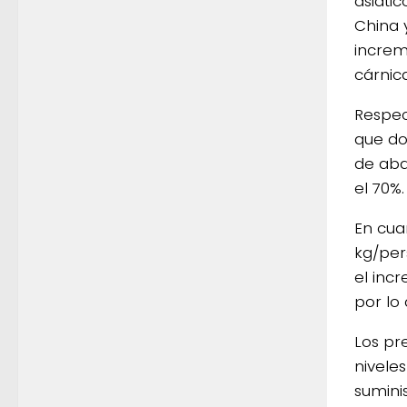
asiáti
China 
increm
cárnic
Respec
que do
de aba
el 70%.
En cua
kg/per
el inc
por lo
Los pr
nivele
sumini