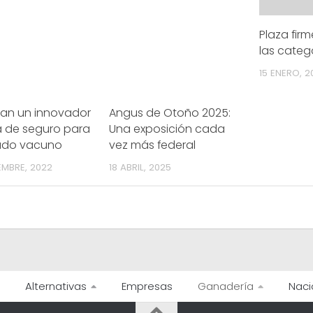
Plaza fir
las categ
15 ENERO, 2
tan un innovador
Angus de Otoño 2025:
a de seguro para
Una exposición cada
ado vacuno
vez más federal
EMBRE, 2022
18 ABRIL, 2025
Alternativas
Empresas
Ganadería
Naci