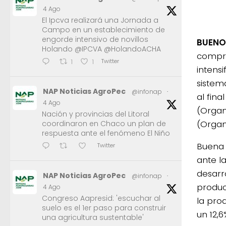
4 Ago
El Ipcva realizará una Jornada a
Campo en un establecimiento de
engorde intensivo de novillos
BUENOS
Holando @IPCVA @HolandoACHA
compre
Twitter
1
1
intens
sistem
NAP Noticias AgroPec
@infonap
·
al fina
4 Ago
(Organ
Nación y provincias del Litoral
(Organi
coordinaron en Chaco un plan de
respuesta ante el fenómeno El Niño
Buena 
Twitter
ante l
desarr
NAP Noticias AgroPec
@infonap
·
produc
4 Ago
Congreso Aapresid: 'escuchar al
la pro
suelo es el 1er paso para construir
un 12,
una agricultura sustentable'