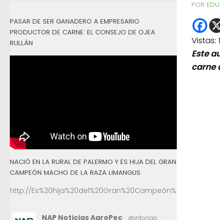
POR
EDU
PASAR DE SER GANADERO A EMPRESARIO
PRODUCTOR DE CARNE: EL CONSEJO DE OJEA
Vistas:
RULLÁN
Este a
carne 
NACIÓ EN LA RURAL DE PALERMO Y ES HIJA DEL GRAN
CAMPEÓN MACHO DE LA RAZA LIMANGUS
http://Es%20hija%20del%20Gran%20Campeón%20Macho%2
NAP Noticias AgroPec
@infonap
·