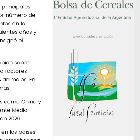
 principales
nor número de
ntos en la
uientes años y
onsignó el
ebido sobre
a factores
 animales. En
 más.
es como China y
iente Medio
en 2026.
en los países