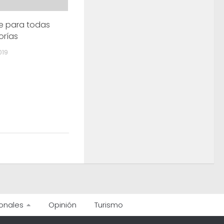
me para todas
orías
019
onales
Opinión
Turismo