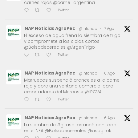
carnes rojas @carne_argentina
Twitter
NAP Noticias AgroPec
@infonap
·
7 Ago
El exceso de agua frena la siembra de trigo
y compromete a los ciclos cortos
@Bolsadecereales @ArgenTrigo
Twitter
NAP Noticias AgroPec
@infonap
·
6 Ago
Marruecos suspendió aranceles a la carne
roja y abre una ventana comercial para
exportadores del Mercosur @IPCVA
Twitter
NAP Noticias AgroPec
@infonap
·
6 Ago
La siembra de #girasol arrancó con todo
en el NEA @Bolsadecereales @asagirok