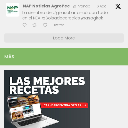
NAP Noticias AgroPec
@infonap
·
6 Ago
La siembra de #girasol arrancó con todo
en el NEA @Bolsadecereales @asagirok
Twitter
Load More
MÁS