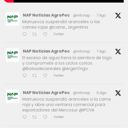
NAP Noticias AgroPec
@infonap
·
7 Ago
Marruecos suspendió aranceles a las
carnes rojas @carne_argentina
Twitter
NAP Noticias AgroPec
@infonap
·
7 Ago
El exceso de agua frena la siembra de trigo
y compromete a los ciclos cortos
@Bolsadecereales @ArgenTrigo
Twitter
NAP Noticias AgroPec
@infonap
·
6 Ago
Marruecos suspendió aranceles a la carne
roja y abre una ventana comercial para
exportadores del Mercosur @IPCVA
Twitter