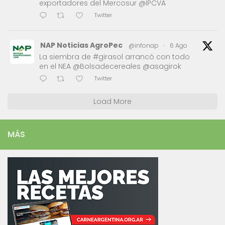
exportadores del Mercosur @IPCVA
Twitter
NAP Noticias AgroPec
@infonap
·
6 Ago
La siembra de #girasol arrancó con todo
en el NEA @Bolsadecereales @asagirok
Twitter
Load More
MÁS