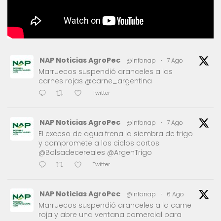
NAP Noticias AgroPec
@infonap
·
7 Ago
Marruecos suspendió aranceles a las
carnes rojas @carne_argentina
Twitter
NAP Noticias AgroPec
@infonap
·
7 Ago
El exceso de agua frena la siembra de trigo
y compromete a los ciclos cortos
@Bolsadecereales @ArgenTrigo
Twitter
NAP Noticias AgroPec
@infonap
·
6 Ago
Marruecos suspendió aranceles a la carne
roja y abre una ventana comercial para