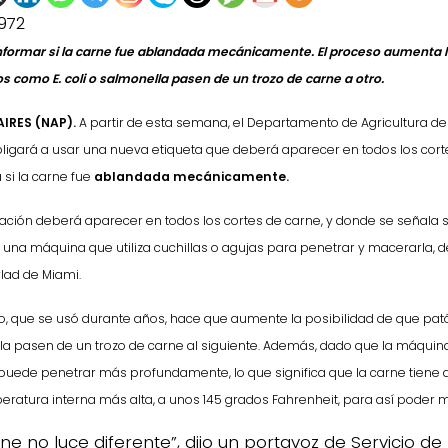
972
nformar si la carne fue ablandada mecánicamente.
El proceso aumenta l
 como E. coli o salmonella pasen de un trozo de carne a otro.
IRES (NAP).
A partir de esta semana, el Departamento de Agricultura de
ligará a usar una nueva etiqueta que deberá aparecer en todos los cort
 si la carne fue
ablandada mecánicamente.
ación deberá aparecer en todos los cortes de carne, y donde se señala s
 una máquina que utiliza cuchillas o agujas para penetrar y macerarla, det
rlad de Miami.
o, que se usó durante años, hace que aumente la posibilidad de que pat
0de%20la%20Raza%20Limangus,
a pasen de un trozo de carne al siguiente. Además, dado que la máquina 
puede penetrar más profundamente, lo que significa que la carne tiene 
ratura interna más alta, a unos 145 grados Fahrenheit, para así poder ma
ne no luce diferente”, dijo un portavoz de Servicio de