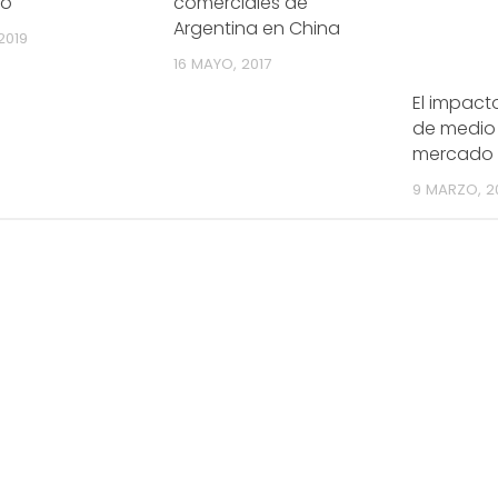
to
comerciales de
Argentina en China
2019
16 MAYO, 2017
El impacto
de medio 
mercado 
4/salio-
9 MARZO, 2