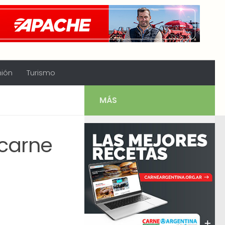
nión
Turismo
MÁS
 carne