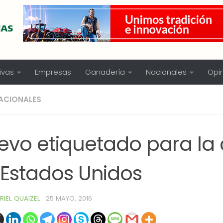
ivas
Empresas
Ganadería
Nacionales
Opi
ACIONALES
evo etiquetado para la
 Estados Unidos
RIEL QUAIZEL
·
25 MAYO, 2016