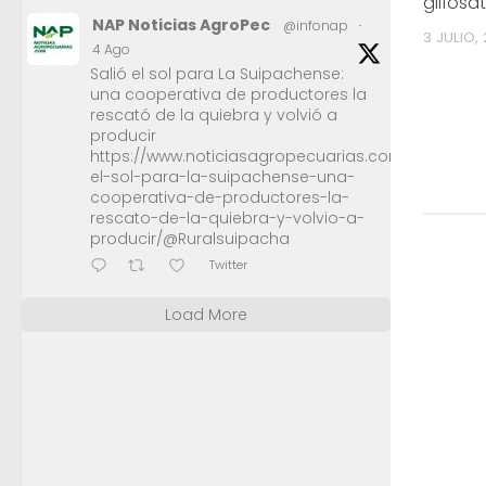
glifosa
NAP Noticias AgroPec
@infonap
·
3 JULIO, 
4 Ago
Salió el sol para La Suipachense:
una cooperativa de productores la
rescató de la quiebra y volvió a
producir
https://www.noticiasagropecuarias.com/2026/08/0
el-sol-para-la-suipachense-una-
cooperativa-de-productores-la-
rescato-de-la-quiebra-y-volvio-a-
producir/@Ruralsuipacha
Twitter
Load More