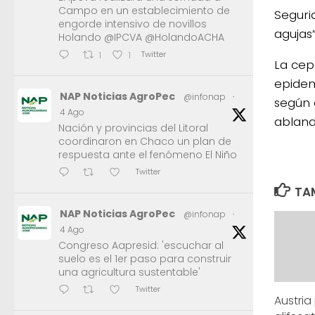
Campo en un establecimiento de
Seguri
engorde intensivo de novillos
agujas”
Holando @IPCVA @HolandoACHA
Twitter
1
1
La cep
epidem
NAP Noticias AgroPec
@infonap
·
según 
4 Ago
abland
Nación y provincias del Litoral
coordinaron en Chaco un plan de
respuesta ante el fenómeno El Niño
Twitter
TAM
NAP Noticias AgroPec
@infonap
·
4 Ago
Congreso Aapresid: 'escuchar al
suelo es el 1er paso para construir
una agricultura sustentable'
Twitter
Austria