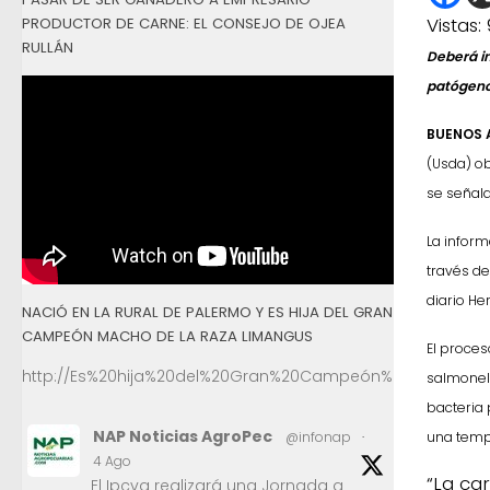
Vistas:
PRODUCTOR DE CARNE: EL CONSEJO DE OJEA
RULLÁN
Deberá i
patógenos
BUENOS A
(Usda) ob
se señala
La inform
través de
diario He
NACIÓ EN LA RURAL DE PALERMO Y ES HIJA DEL GRAN
CAMPEÓN MACHO DE LA RAZA LIMANGUS
El proces
http://Es%20hija%20del%20Gran%20Campeón%20Macho%2
salmonell
bacteria 
NAP Noticias AgroPec
@infonap
·
una tempe
4 Ago
“La car
El Ipcva realizará una Jornada a