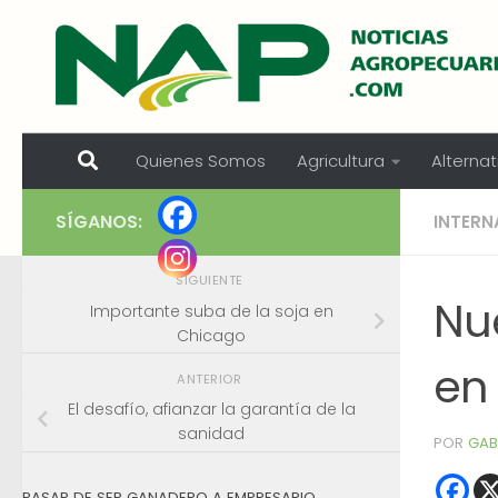
Skip to content
Quienes Somos
Agricultura
Alternat
SÍGANOS:
INTERN
SIGUIENTE
Nu
Importante suba de la soja en
Chicago
en
ANTERIOR
El desafío, afianzar la garantía de la
sanidad
POR
GAB
PASAR DE SER GANADERO A EMPRESARIO