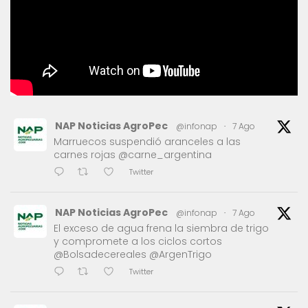
NAP Noticias AgroPec
@infonap
·
7 Ago
Marruecos suspendió aranceles a las
carnes rojas @carne_argentina
Twitter
NAP Noticias AgroPec
@infonap
·
7 Ago
El exceso de agua frena la siembra de trigo
y compromete a los ciclos cortos
@Bolsadecereales @ArgenTrigo
Twitter