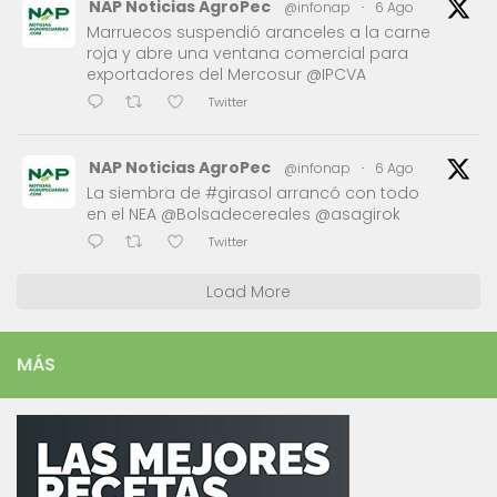
NAP Noticias AgroPec
@infonap
·
6 Ago
Marruecos suspendió aranceles a la carne
roja y abre una ventana comercial para
exportadores del Mercosur @IPCVA
Twitter
NAP Noticias AgroPec
@infonap
·
6 Ago
La siembra de #girasol arrancó con todo
en el NEA @Bolsadecereales @asagirok
Twitter
Load More
MÁS