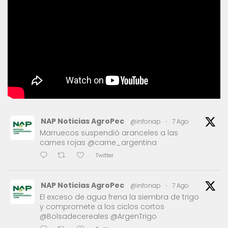
NAP Noticias AgroPec
@infonap
·
7 Ago
Marruecos suspendió aranceles a las
carnes rojas @carne_argentina
Twitter
NAP Noticias AgroPec
@infonap
·
7 Ago
El exceso de agua frena la siembra de trigo
y compromete a los ciclos cortos
@Bolsadecereales @ArgenTrigo