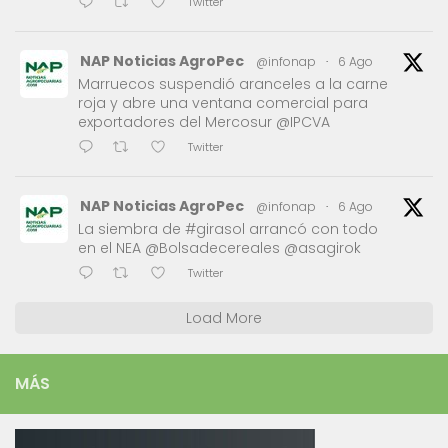
Twitter
NAP Noticias AgroPec
@infonap
·
6 Ago
Marruecos suspendió aranceles a la carne
roja y abre una ventana comercial para
exportadores del Mercosur @IPCVA
Twitter
NAP Noticias AgroPec
@infonap
·
6 Ago
La siembra de #girasol arrancó con todo
en el NEA @Bolsadecereales @asagirok
Twitter
Load More
MÁS