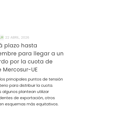
UR
22 ABRIL, 2026
á plazo hasta
embre para llegar a un
do por la cuota de
e Mercosur-UE
los principales puntos de tensión
iterio para distribuir la cuota.
s algunos plantean utilizar
entes de exportación, otros
en esquemas más equitativos.