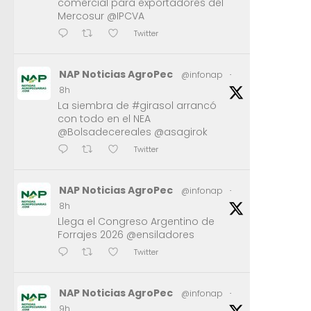
comercial para exportadores del
Mercosur @IPCVA
Twitter
NAP Noticias AgroPec
@infonap
·
8h
La siembra de #girasol arrancó
con todo en el NEA
@Bolsadecereales @asagirok
Twitter
NAP Noticias AgroPec
@infonap
·
8h
Llega el Congreso Argentino de
Forrajes 2026 @ensiladores
Twitter
NAP Noticias AgroPec
@infonap
·
9h