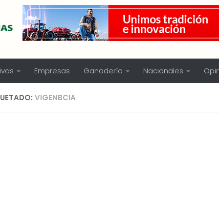
ivas
Empresas
Ganadería
Nacionales
Opi
QUETADO:
VIGENBCIA