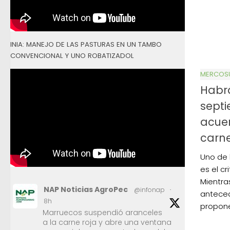
INIA: MANEJO DE LAS PASTURAS EN UN TAMBO
CONVENCIONAL Y UNO ROBATIZADOL
MERCOS
Habr
septi
acuer
carn
Uno de 
es el cr
Mientra
NAP Noticias AgroPec
@infonap
·
anteced
8h
propon
Marruecos suspendió aranceles
a la carne roja y abre una ventana