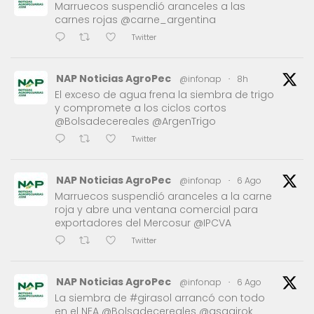
Marruecos suspendió aranceles a las
carnes rojas @carne_argentina
Twitter
NAP Noticias AgroPec
@infonap
·
8h
El exceso de agua frena la siembra de trigo
y compromete a los ciclos cortos
@Bolsadecereales @ArgenTrigo
Twitter
NAP Noticias AgroPec
@infonap
·
6 Ago
Marruecos suspendió aranceles a la carne
roja y abre una ventana comercial para
exportadores del Mercosur @IPCVA
Twitter
NAP Noticias AgroPec
@infonap
·
6 Ago
La siembra de #girasol arrancó con todo
en el NEA @Bolsadecereales @asagirok