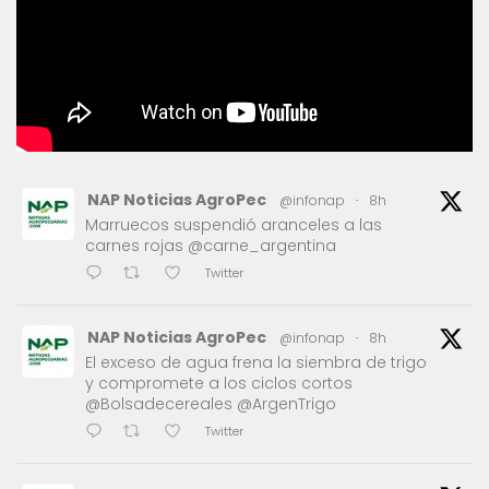
NAP Noticias AgroPec
@infonap
·
8h
Marruecos suspendió aranceles a las
carnes rojas @carne_argentina
Twitter
NAP Noticias AgroPec
@infonap
·
8h
El exceso de agua frena la siembra de trigo
y compromete a los ciclos cortos
@Bolsadecereales @ArgenTrigo
Twitter