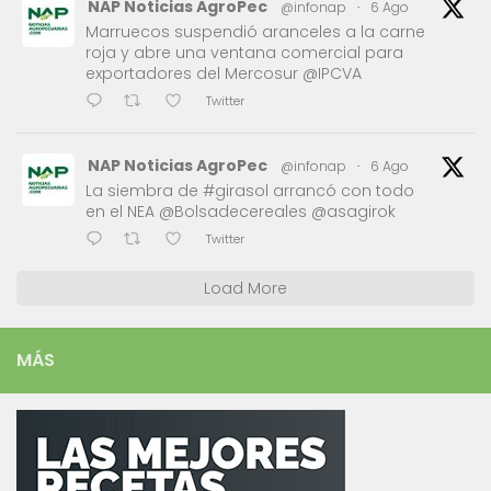
NAP Noticias AgroPec
@infonap
·
6 Ago
Marruecos suspendió aranceles a la carne
roja y abre una ventana comercial para
exportadores del Mercosur @IPCVA
Twitter
NAP Noticias AgroPec
@infonap
·
6 Ago
La siembra de #girasol arrancó con todo
en el NEA @Bolsadecereales @asagirok
Twitter
Load More
MÁS