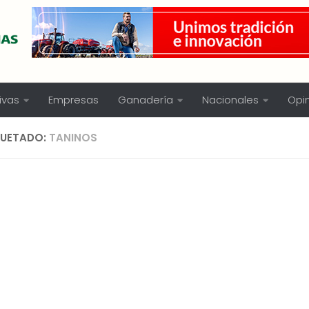
ivas
Empresas
Ganadería
Nacionales
Opi
QUETADO:
TANINOS