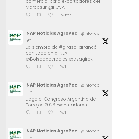
comercial para exportadores del
Mercosur @IPCVA
Twitter
NAP Noticias AgroPec
@infonap
·
9h
La siembra de #girasol arrancó
con todo en el NEA
@Bolsadecereales @asagirok
Twitter
NAP Noticias AgroPec
@infonap
·
10h
Llega el Congreso Argentino de
Forrajes 2026 @ensiladores
Twitter
NAP Noticias AgroPec
@infonap
·
10h