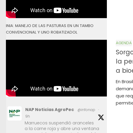
INIA: MANEJO DE LAS PASTURAS EN UN TAMBO
CONVENCIONAL Y UNO ROBATIZADOL
AGENDA
Sorgo
la pe
a bio
En Brasi
demanda
que req
permiti
NAP Noticias AgroPec
@infonap
·
9h
Marruecos suspendió aranceles
a la carne roja y abre una ventana