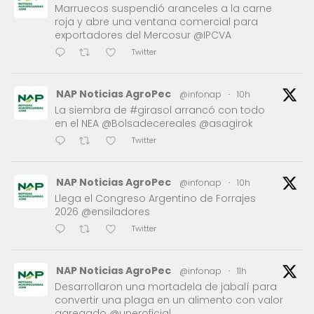
Marruecos suspendió aranceles a la carne
roja y abre una ventana comercial para
exportadores del Mercosur @IPCVA
Twitter
NAP Noticias AgroPec
@infonap
·
10h
La siembra de #girasol arrancó con todo
en el NEA @Bolsadecereales @asagirok
Twitter
NAP Noticias AgroPec
@infonap
·
10h
Llega el Congreso Argentino de Forrajes
2026 @ensiladores
Twitter
NAP Noticias AgroPec
@infonap
·
11h
Desarrollaron una mortadela de jabalí para
convertir una plaga en un alimento con valor
agregado @uneroficial