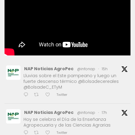
NAP Noticias AgroPec
@infonap
·
15h
Lluvias sobre el Este pampeano y luego un
fuerte descenso térmico @Bolsadecereales
@BolsadeC_ETyM
Twitter
NAP Noticias AgroPec
@infonap
·
17h
Hoy se celebra el Día de la Enseñanza
Agropecuaria y de las Ciencias Agrarias
Twitter