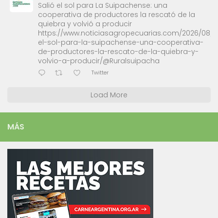
Salió el sol para La Suipachense: una
cooperativa de productores la rescató de la
quiebra y volvió a producir
https://www.noticiasagropecuarias.com/2026/08/0
el-sol-para-la-suipachense-una-cooperativa-
de-productores-la-rescato-de-la-quiebra-y-
volvio-a-producir/@Ruralsuipacha
Twitter
Load More
MÁS