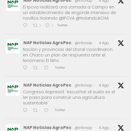
NAP Noticias AgroPec
@infonap
·
4 Ago
El Ipcva realizará una Jornada a Campo en
un establecimiento de engorde intensivo de
novillos Holando @IPCVA @HolandoACHA
Twitter
1
1
NAP Noticias AgroPec
@infonap
·
4 Ago
Nación y provincias del Litoral coordinaron
en Chaco un plan de respuesta ante el
fenómeno El Niño
Twitter
NAP Noticias AgroPec
@infonap
·
4 Ago
Congreso Aapresid: 'escuchar al suelo es el
1er paso para construir una agricultura
sustentable'
Twitter
NAP Noticias AgroPec
@infonap
·
4 Ago