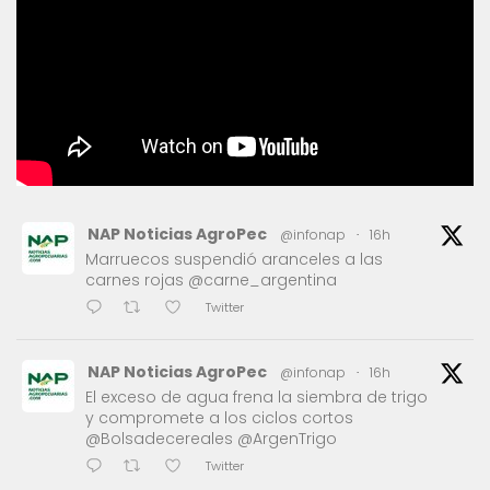
NAP Noticias AgroPec
@infonap
·
16h
Marruecos suspendió aranceles a las
carnes rojas @carne_argentina
Twitter
NAP Noticias AgroPec
@infonap
·
16h
El exceso de agua frena la siembra de trigo
y compromete a los ciclos cortos
@Bolsadecereales @ArgenTrigo
Twitter