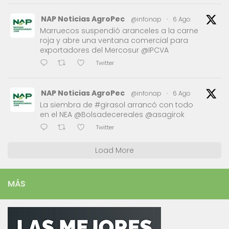
NAP Noticias AgroPec
@infonap
·
6 Ago
Marruecos suspendió aranceles a la carne
roja y abre una ventana comercial para
exportadores del Mercosur @IPCVA
Twitter
NAP Noticias AgroPec
@infonap
·
6 Ago
La siembra de #girasol arrancó con todo
en el NEA @Bolsadecereales @asagirok
Twitter
Load More
MÁS