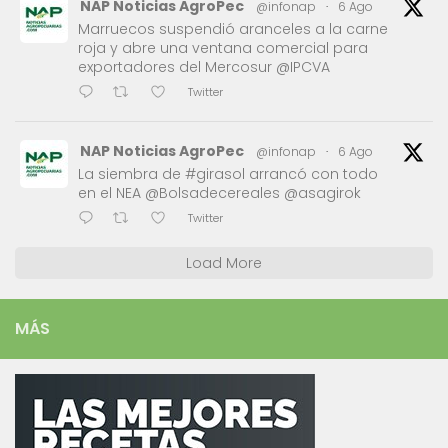
NAP Noticias AgroPec
@infonap
·
6 Ago
Marruecos suspendió aranceles a la carne
roja y abre una ventana comercial para
exportadores del Mercosur @IPCVA
Twitter
NAP Noticias AgroPec
@infonap
·
6 Ago
La siembra de #girasol arrancó con todo
en el NEA @Bolsadecereales @asagirok
Twitter
Load More
MÁS