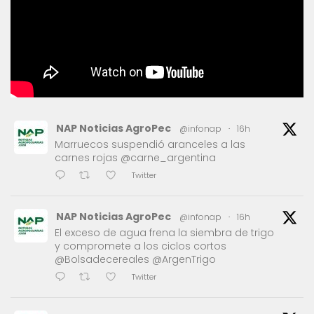
NAP Noticias AgroPec
@infonap
·
16h
Marruecos suspendió aranceles a las
carnes rojas @carne_argentina
Twitter
NAP Noticias AgroPec
@infonap
·
16h
El exceso de agua frena la siembra de trigo
y compromete a los ciclos cortos
@Bolsadecereales @ArgenTrigo
Twitter