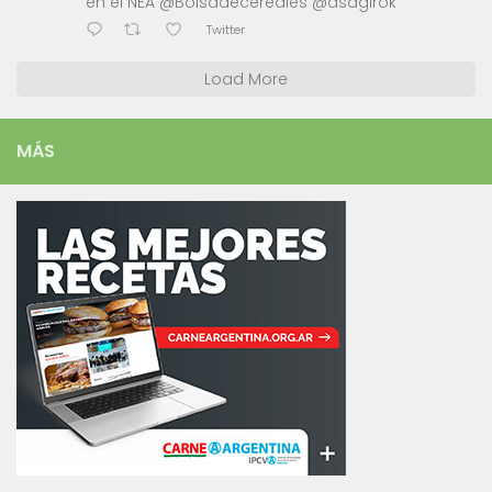
en el NEA @Bolsadecereales @asagirok
Twitter
Load More
MÁS