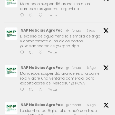
Marruecos suspendió aranceles a las
carnes rojas @carne_argentina
Twitter
NAP Noticias AgroPec
@infonap
·
7 Ago
El exceso de agua frena la siembra de trigo
y compromete a los ciclos cortos
@Bolsadecereales @ArgenTrigo
Twitter
NAP Noticias AgroPec
@infonap
·
6 Ago
Marruecos suspendió aranceles a la carne
roja y abre una ventana comercial para
exportadores del Mercosur @IPCVA
Twitter
NAP Noticias AgroPec
@infonap
·
6 Ago
La siembra de #girasol arrancó con todo