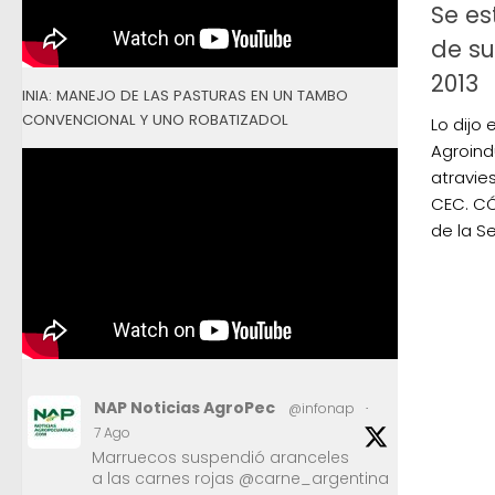
Se e
de su
2013
INIA: MANEJO DE LAS PASTURAS EN UN TAMBO
CONVENCIONAL Y UNO ROBATIZADOL
Lo dijo 
Agroindu
atravie
CEC. CÓ
de la Se
NAP Noticias AgroPec
@infonap
·
7 Ago
Marruecos suspendió aranceles
a las carnes rojas @carne_argentina