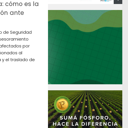
: cómo es la
ión ante
rio de Seguridad
asesoramiento
 afectados por
cionados al
y el traslado de