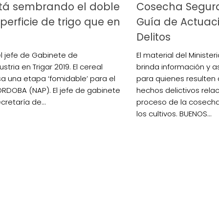
stá sembrando el doble
Cosecha Segura
perficie de trigo que en
Guía de Actuac
Delitos
el jefe de Gabinete de
El material del Ministe
stria en Trigar 2019. El cereal
brinda información y 
sa una etapa ‘fomidable’ para el
para quienes resulten
RDOBA (NAP). El jefe de gabinete
hechos delictivos rela
cretaría de...
proceso de la cosecha 
los cultivos. BUENOS...