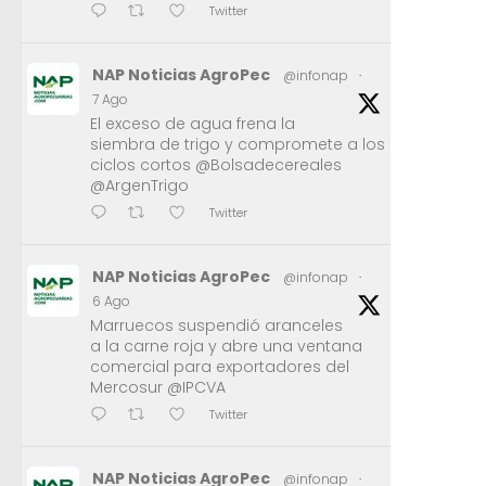
Twitter
NAP Noticias AgroPec
@infonap
·
7 Ago
El exceso de agua frena la
siembra de trigo y compromete a los
ciclos cortos @Bolsadecereales
@ArgenTrigo
Twitter
NAP Noticias AgroPec
@infonap
·
6 Ago
Marruecos suspendió aranceles
a la carne roja y abre una ventana
comercial para exportadores del
Mercosur @IPCVA
Twitter
NAP Noticias AgroPec
@infonap
·