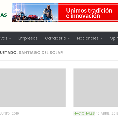
ivas
Empresas
Ganadería
Nacionales
Opi
QUETADO:
SANTIAGO DEL SOLAR
 JUNIO, 2019
NACIONALES
16 ABRIL, 201