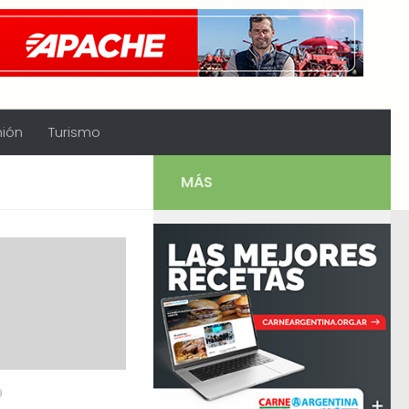
nión
Turismo
MÁS
9