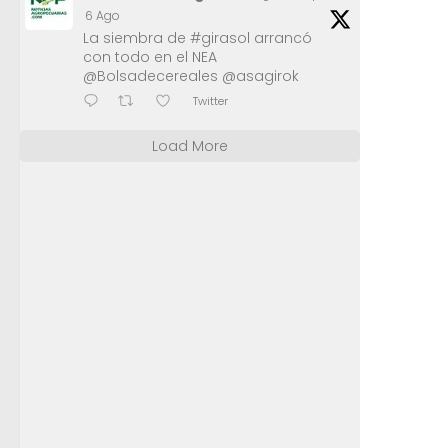
6 Ago
La siembra de #girasol arrancó
con todo en el NEA
@Bolsadecereales @asagirok
Twitter
Load More