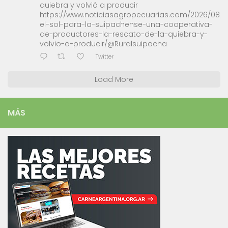
quiebra y volvió a producir
https://www.noticiasagropecuarias.com/2026/08/0
el-sol-para-la-suipachense-una-cooperativa-
de-productores-la-rescato-de-la-quiebra-y-
volvio-a-producir/@Ruralsuipacha
Twitter
Load More
MÁS