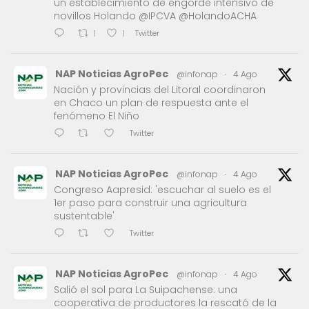
un establecimiento de engorde intensivo de
novillos Holando @IPCVA @HolandoACHA
Twitter
1
1
NAP Noticias AgroPec
@infonap
·
4 Ago
Nación y provincias del Litoral coordinaron
en Chaco un plan de respuesta ante el
fenómeno El Niño
Twitter
NAP Noticias AgroPec
@infonap
·
4 Ago
Congreso Aapresid: 'escuchar al suelo es el
1er paso para construir una agricultura
sustentable'
Twitter
NAP Noticias AgroPec
@infonap
·
4 Ago
Salió el sol para La Suipachense: una
cooperativa de productores la rescató de la