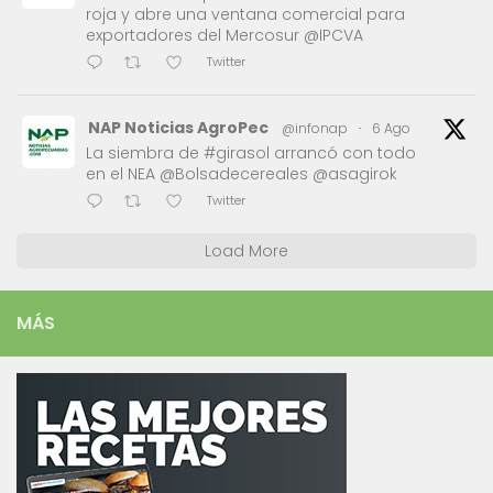
roja y abre una ventana comercial para
exportadores del Mercosur @IPCVA
Twitter
NAP Noticias AgroPec
@infonap
·
6 Ago
La siembra de #girasol arrancó con todo
en el NEA @Bolsadecereales @asagirok
Twitter
Load More
MÁS