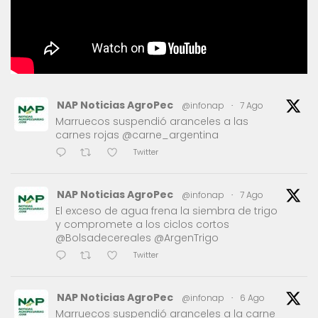
NAP Noticias AgroPec
@infonap
·
7 Ago
Marruecos suspendió aranceles a las
carnes rojas @carne_argentina
Twitter
NAP Noticias AgroPec
@infonap
·
7 Ago
El exceso de agua frena la siembra de trigo
y compromete a los ciclos cortos
@Bolsadecereales @ArgenTrigo
Twitter
NAP Noticias AgroPec
@infonap
·
6 Ago
Marruecos suspendió aranceles a la carne