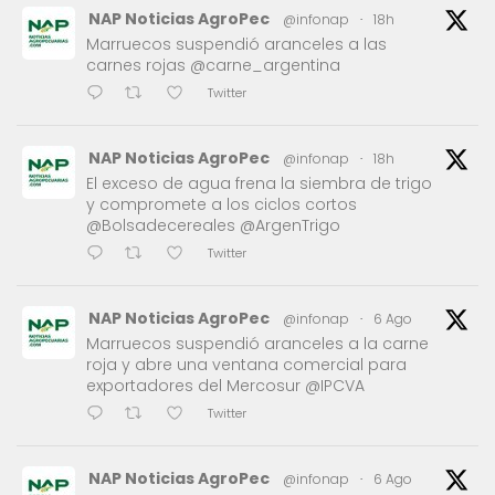
NAP Noticias AgroPec
@infonap
·
18h
Marruecos suspendió aranceles a las
carnes rojas @carne_argentina
Twitter
NAP Noticias AgroPec
@infonap
·
18h
El exceso de agua frena la siembra de trigo
y compromete a los ciclos cortos
@Bolsadecereales @ArgenTrigo
Twitter
NAP Noticias AgroPec
@infonap
·
6 Ago
Marruecos suspendió aranceles a la carne
roja y abre una ventana comercial para
exportadores del Mercosur @IPCVA
Twitter
NAP Noticias AgroPec
@infonap
·
6 Ago