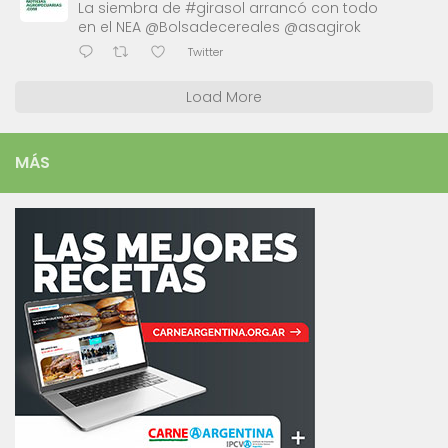
La siembra de #girasol arrancó con todo
en el NEA @Bolsadecereales @asagirok
Twitter
Load More
MÁS