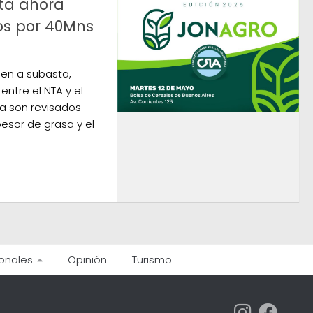
ta ahora
os por 40Mns
len a subasta,
ntre el NTA y el
ia son revisados
esor de grasa y el
onales
Opinión
Turismo