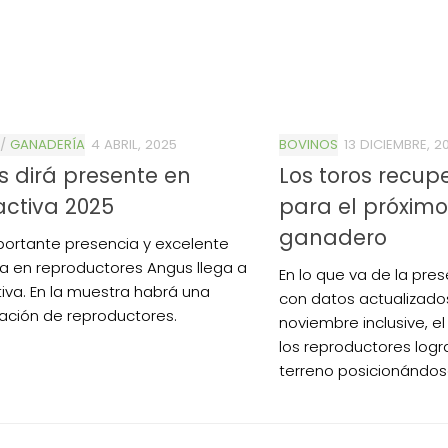
/
GANADERÍA
4 ABRIL, 2025
BOVINOS
13 DICIEMBRE, 2
 dirá presente en
Los toros recup
ctiva 2025
para el próximo
ganadero
ortante presencia y excelente
a en reproductores Angus llega a
En lo que va de la pr
iva. En la muestra habrá una
con datos actualizado
pación de reproductores.
noviembre inclusive, e
los reproductores logr
terreno posicionándose