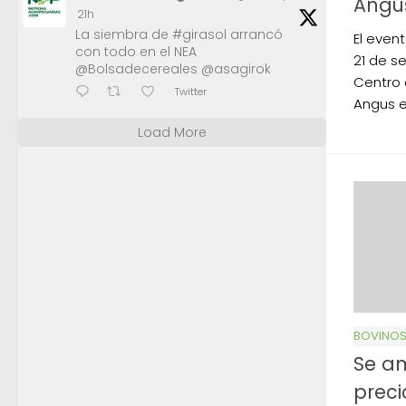
Angu
21h
La siembra de #girasol arrancó
El event
con todo en el NEA
21 de s
@Bolsadecereales @asagirok
Centro 
Twitter
Angus e
Load More
BOVINO
Se am
preci