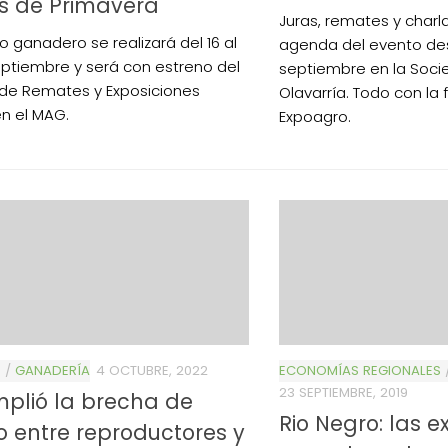
s de Primavera
Juras, remates y charl
o ganadero se realizará del 16 al
agenda del evento des
eptiembre y será con estreno del
septiembre en la Soci
de Remates y Exposiciones
Olavarría. Todo con la 
n el MAG.
Expoagro.
S
/
GANADERÍA
4 OCTUBRE, 2022
ECONOMÍAS REGIONALES
23 SEPTIEMBRE, 2019
plió la brecha de
Rio Negro: las e
o entre reproductores y