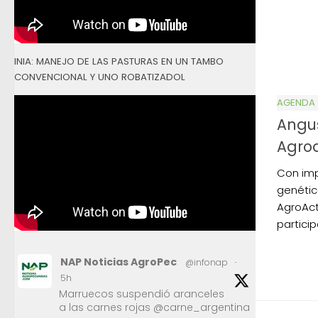
INIA: MANEJO DE LAS PASTURAS EN UN TAMBO
CONVENCIONAL Y UNO ROBATIZADOL
AGENDA
Angus
Agroa
Con imp
genétic
AgroAct
partici
NAP Noticias AgroPec
@infonap
·
5h
Marruecos suspendió aranceles
a las carnes rojas @carne_argentina