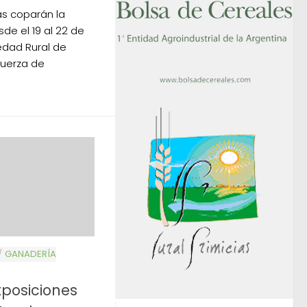
as coparán la
de el 19 al 22 de
edad Rural de
fuerza de
/
GANADERÍA
xposiciones