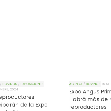
/
BOVINOS
/
EXPOSICIONES
AGENDA
/
BOVINOS
15 SE
EMBRE, 2024
Expo Angus Pri
eproductores
Habrá más de 
ciparán de la Expo
reproductores