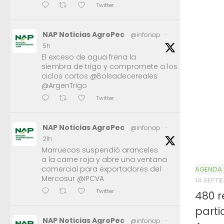
Twitter
NAP Noticias AgroPec
@infonap
·
5h
El exceso de agua frena la
siembra de trigo y compromete a los
ciclos cortos @Bolsadecereales
@ArgenTrigo
Twitter
NAP Noticias AgroPec
@infonap
·
21h
Marruecos suspendió aranceles
a la carne roja y abre una ventana
comercial para exportadores del
AGENDA
Mercosur @IPCVA
14 SEPTI
Twitter
480 r
parti
NAP Noticias AgroPec
@infonap
·