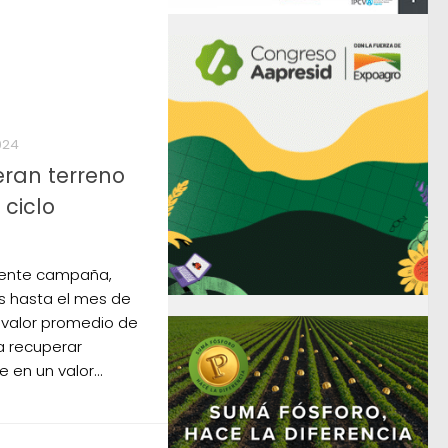
024
eran terreno
 ciclo
esente campaña,
s hasta el mes de
l valor promedio de
a recuperar
 en un valor...