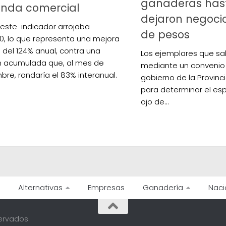
ganaderas has
enda comercial
dejaron negoci
, este indicador arrojaba
de pesos
0, lo que representa una mejora
 del 124% anual, contra una
Los ejemplares que sa
ón acumulada que, al mes de
mediante un convenio e
bre, rondaría el 83% interanual.
gobierno de la Provinc
para determinar el esp
ojo de...
Alternativas
Empresas
Ganadería
Naci
ervados.