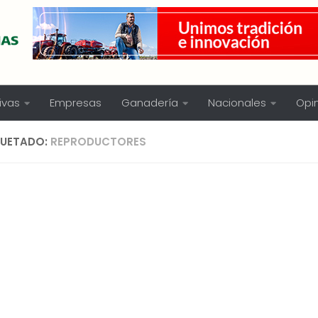
ivas
Empresas
Ganadería
Nacionales
Opi
QUETADO:
REPRODUCTORES