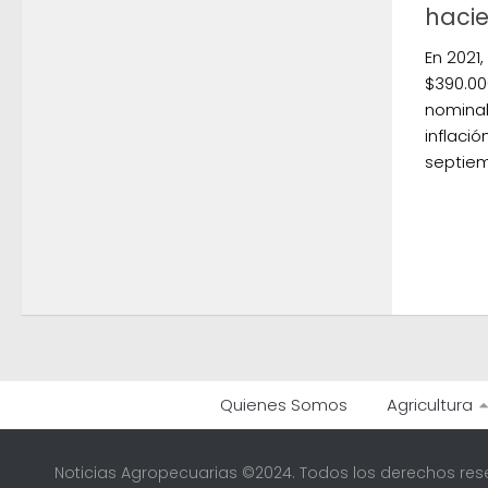
haci
En 2021
$390.00
nominal
inflaci
septiem
Quienes Somos
Agricultura
Noticias Agropecuarias ©2024. Todos los derechos res