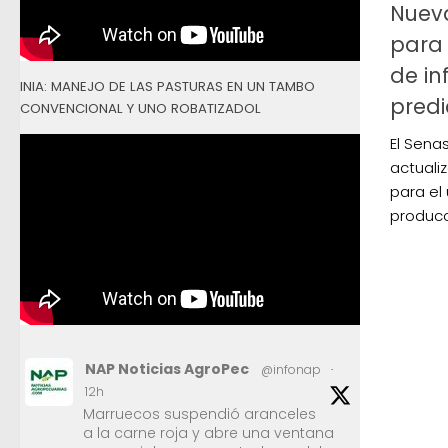
Nueva
para 
de in
INIA: MANEJO DE LAS PASTURAS EN UN TAMBO
predi
CONVENCIONAL Y UNO ROBATIZADOL
El Sena
actuali
para el
producc
NAP Noticias AgroPec
@infonap
·
12h
Marruecos suspendió aranceles
a la carne roja y abre una ventana