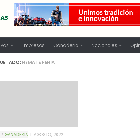
ivas
Empresas
Ganadería
Nacionales
Opi
QUETADO:
REMATE FERIA
S
/
GANADERÍA
11 AGOSTO, 2022