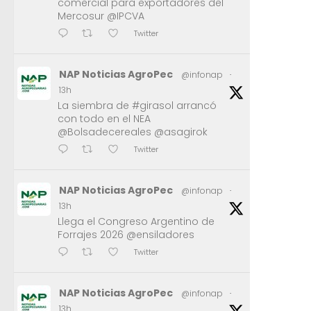
comercial para exportadores del
Mercosur @IPCVA
Twitter
NAP Noticias AgroPec
@infonap
·
13h
La siembra de #girasol arrancó
con todo en el NEA
@Bolsadecereales @asagirok
Twitter
NAP Noticias AgroPec
@infonap
·
13h
Llega el Congreso Argentino de
Forrajes 2026 @ensiladores
Twitter
NAP Noticias AgroPec
@infonap
·
13h