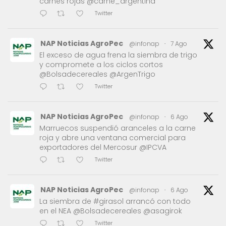
carnes rojas @carne_argentina
Twitter
NAP Noticias AgroPec
@infonap
·
7 Ago
El exceso de agua frena la siembra de trigo
y compromete a los ciclos cortos
@Bolsadecereales @ArgenTrigo
Twitter
NAP Noticias AgroPec
@infonap
·
6 Ago
Marruecos suspendió aranceles a la carne
roja y abre una ventana comercial para
exportadores del Mercosur @IPCVA
Twitter
NAP Noticias AgroPec
@infonap
·
6 Ago
La siembra de #girasol arrancó con todo
en el NEA @Bolsadecereales @asagirok
Twitter