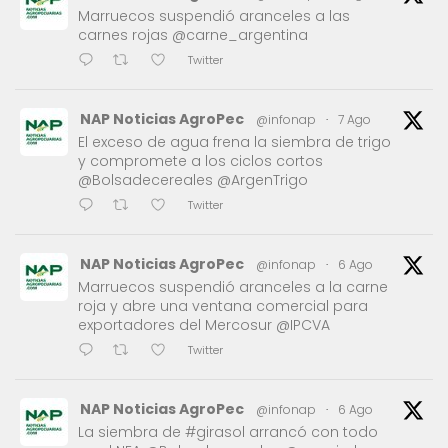
Marruecos suspendió aranceles a las
carnes rojas @carne_argentina
Twitter
NAP Noticias AgroPec
@infonap
·
7 Ago
El exceso de agua frena la siembra de trigo
y compromete a los ciclos cortos
@Bolsadecereales @ArgenTrigo
Twitter
NAP Noticias AgroPec
@infonap
·
6 Ago
Marruecos suspendió aranceles a la carne
roja y abre una ventana comercial para
exportadores del Mercosur @IPCVA
Twitter
NAP Noticias AgroPec
@infonap
·
6 Ago
La siembra de #girasol arrancó con todo