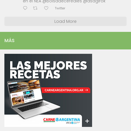
en el NEA @Bolsadecereales @asagirok
Twitter
Load More
MÁS