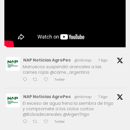
NAP Noticias AgroPec
@infonap
·
7 Ago
Marruecos suspendió aranceles a las
carnes rojas @carne_argentina
Twitter
NAP Noticias AgroPec
@infonap
·
7 Ago
El exceso de agua frena la siembra de trigo
y compromete a los ciclos cortos
@Bolsadecereales @ArgenTrigo
Twitter