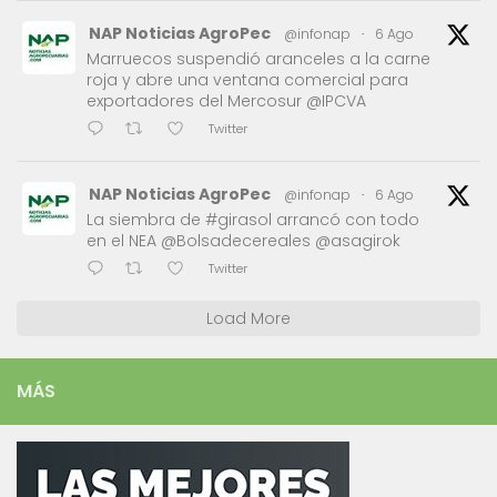
NAP Noticias AgroPec
@infonap
·
6 Ago
Marruecos suspendió aranceles a la carne
roja y abre una ventana comercial para
exportadores del Mercosur @IPCVA
Twitter
NAP Noticias AgroPec
@infonap
·
6 Ago
La siembra de #girasol arrancó con todo
en el NEA @Bolsadecereales @asagirok
Twitter
Load More
MÁS