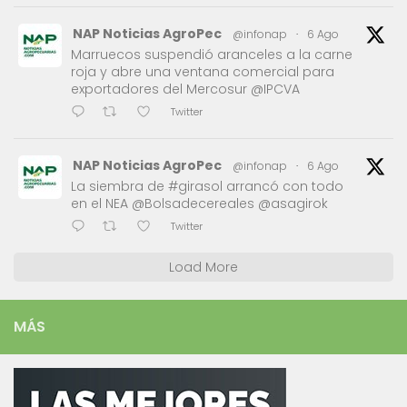
NAP Noticias AgroPec
@infonap
·
6 Ago
Marruecos suspendió aranceles a la carne
roja y abre una ventana comercial para
exportadores del Mercosur @IPCVA
Twitter
NAP Noticias AgroPec
@infonap
·
6 Ago
La siembra de #girasol arrancó con todo
en el NEA @Bolsadecereales @asagirok
Twitter
Load More
MÁS