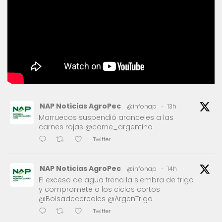
NAP Noticias AgroPec
@infonap
·
13h
Marruecos suspendió aranceles a las
carnes rojas @carne_argentina
Twitter
NAP Noticias AgroPec
@infonap
·
14h
El exceso de agua frena la siembra de trigo
y compromete a los ciclos cortos
@Bolsadecereales @ArgenTrigo
Twitter