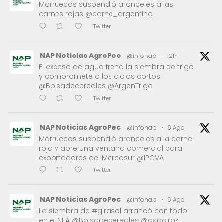
Marruecos suspendió aranceles a las
carnes rojas @carne_argentina
Twitter
NAP Noticias AgroPec
@infonap
·
12h
El exceso de agua frena la siembra de trigo
y compromete a los ciclos cortos
@Bolsadecereales @ArgenTrigo
Twitter
NAP Noticias AgroPec
@infonap
·
6 Ago
Marruecos suspendió aranceles a la carne
roja y abre una ventana comercial para
exportadores del Mercosur @IPCVA
Twitter
NAP Noticias AgroPec
@infonap
·
6 Ago
La siembra de #girasol arrancó con todo
en el NEA @Bolsadecereales @asagirok