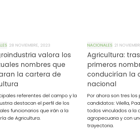
LES
28 NOVIEMBRE, 2023
NACIONALES
21 NOVIEMBR
roindustria valora los
Agricultura: tra
tuales nombres que
primeros nomb
ran la cartera de
conducirían la 
ultura
nacional
ncipales referentes del campo y la
Por ahora son tres los 
stria destacan el perfil de los
candidatos: Vilella, Pa
ales funcionarios que irán a la
todos vinculados a la 
ía de Agricultura.
agropecuaria y con u
trayectoria.