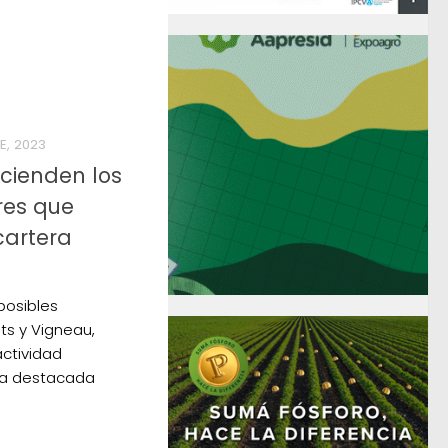
E, 2023
scienden los
res que
cartera
posibles
ats y Vigneau,
actividad
na destacada