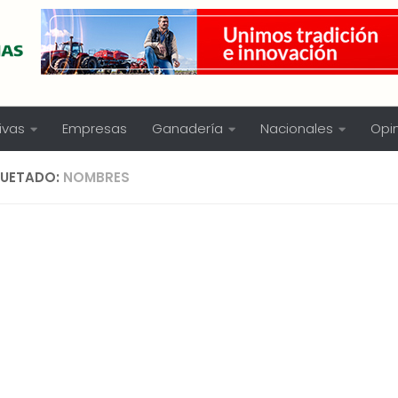
ivas
Empresas
Ganadería
Nacionales
Opi
QUETADO:
NOMBRES