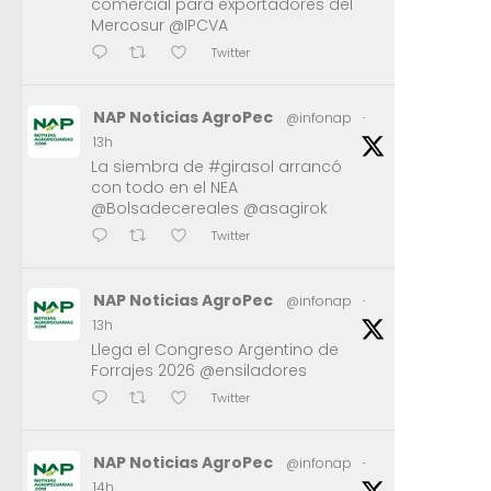
comercial para exportadores del
Mercosur @IPCVA
Twitter
NAP Noticias AgroPec
@infonap
·
13h
La siembra de #girasol arrancó
con todo en el NEA
@Bolsadecereales @asagirok
Twitter
NAP Noticias AgroPec
@infonap
·
13h
Llega el Congreso Argentino de
Forrajes 2026 @ensiladores
Twitter
NAP Noticias AgroPec
@infonap
·
14h