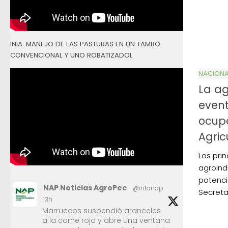
INIA: MANEJO DE LAS PASTURAS EN UN TAMBO
CONVENCIONAL Y UNO ROBATIZADOL
NACIONA
La ag
even
ocupa
Agric
Los pri
agroindu
potenci
NAP Noticias AgroPec
@infonap
·
Secretar
13h
Marruecos suspendió aranceles
a la carne roja y abre una ventana