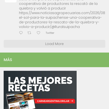
cooperativa de productores la rescató de la
quiebra y volvió a producir
https://www.noticiasagropecuarias.com/2026/08/0
el-sol-para-la-suipachense-una-cooperativa-
de-productores-la-rescato-de-la-quiebra-y-
volvio-a-producir/@Ruralsuipacha
Twitter
Load More
MÁS