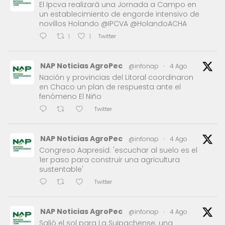
El Ipcva realizará una Jornada a Campo en
un establecimiento de engorde intensivo de
novillos Holando @IPCVA @HolandoACHA
Twitter
1
1
NAP Noticias AgroPec
@infonap
·
4 Ago
Nación y provincias del Litoral coordinaron
en Chaco un plan de respuesta ante el
fenómeno El Niño
Twitter
NAP Noticias AgroPec
@infonap
·
4 Ago
Congreso Aapresid: 'escuchar al suelo es el
1er paso para construir una agricultura
sustentable'
Twitter
NAP Noticias AgroPec
@infonap
·
4 Ago
Salió el sol para La Suipachense: una