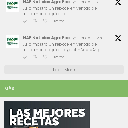
NAP Noticias AgroPec
@infonap
·
7h
Julio mostró un rebote en ventas de
maquinaria agrícola
Twitter
NAP Noticias AgroPec
@infonap
·
21h
Julio mostró un rebote en ventas de
maquinaria agrícola @JohnDeereArg
Twitter
Load More
MÁS