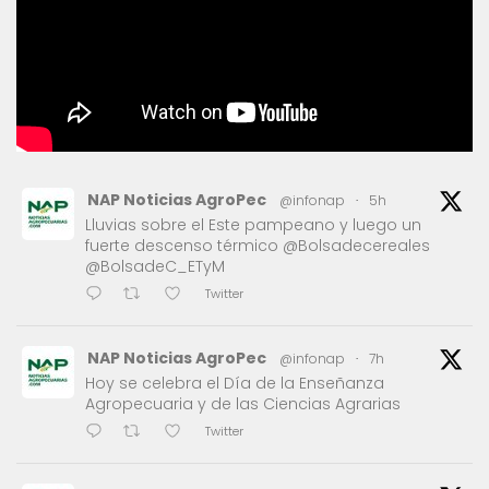
NAP Noticias AgroPec
@infonap
·
5h
Lluvias sobre el Este pampeano y luego un
fuerte descenso térmico @Bolsadecereales
@BolsadeC_ETyM
Twitter
NAP Noticias AgroPec
@infonap
·
7h
Hoy se celebra el Día de la Enseñanza
Agropecuaria y de las Ciencias Agrarias
Twitter