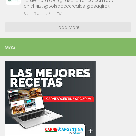
La siembra de #girasol arrancó con todo
en el NEA @Bolsadecereales @asagirok
Twitter
Load More
MÁS