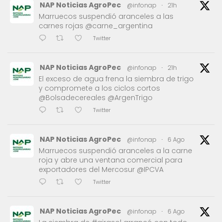
NAP Noticias AgroPec
@infonap
·
21h
Marruecos suspendió aranceles a las
carnes rojas @carne_argentina
Twitter
NAP Noticias AgroPec
@infonap
·
21h
El exceso de agua frena la siembra de trigo
y compromete a los ciclos cortos
@Bolsadecereales @ArgenTrigo
Twitter
NAP Noticias AgroPec
@infonap
·
6 Ago
Marruecos suspendió aranceles a la carne
roja y abre una ventana comercial para
exportadores del Mercosur @IPCVA
Twitter
NAP Noticias AgroPec
@infonap
·
6 Ago