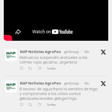
NAP Noticias AgroPec
@infonap
·
15h
Marruecos suspendió aranceles a las
carnes rojas @carne_argentina
Twitter
NAP Noticias AgroPec
@infonap
·
15h
El exceso de agua frena la siembra de trigo
y compromete a los ciclos cortos
@Bolsadecereales @ArgenTrigo
Twitter