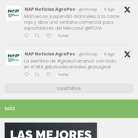
NAP Noticias AgroPec
@infonap
·
6 Ago
Marruecos suspendió aranceles a la carne
roja y abre una ventana comercial para
exportadores del Mercosur @IPCVA
Twitter
NAP Noticias AgroPec
@infonap
·
6 Ago
La siembra de #girasol arrancó con todo
en el NEA @Bolsadecereales @asagirok
Twitter
Load More
MÁS