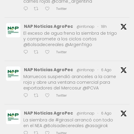
carnes rojas @carne_argentina
Twitter
NAP Noticias AgroPec
@infonap
·
18h
El exceso de agua frena la siembra de trigo
y compromete a los ciclos cortos
@Bolsadecereales @ArgenTrigo
Twitter
NAP Noticias AgroPec
@infonap
·
6 Ago
Marruecos suspendió aranceles a la carne
roja y abre una ventana comercial para
exportadores del Mercosur @IPCVA
Twitter
NAP Noticias AgroPec
@infonap
·
6 Ago
La siembra de #girasol arrancó con todo
en el NEA @Bolsadecereales @asagirok
Twitter