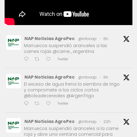
NAP Noticias AgroPec
@infonap
·
6h
Marruecos suspendió aranceles a las
carnes rojas @carne_argentina
Twitter
NAP Noticias AgroPec
@infonap
·
6h
El exceso de agua frena la siembra de trigo
y compromete a los ciclos cortos
@Bolsadecereales @ArgenTrigo
Twitter
NAP Noticias AgroPec
@infonap
·
22h
Marruecos suspendió aranceles a la carne
roja y abre una ventana comercial para