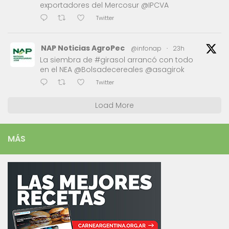
exportadores del Mercosur @IPCVA
Twitter
NAP Noticias AgroPec
@infonap
·
23h
La siembra de #girasol arrancó con todo
en el NEA @Bolsadecereales @asagirok
Twitter
Load More
MÁS