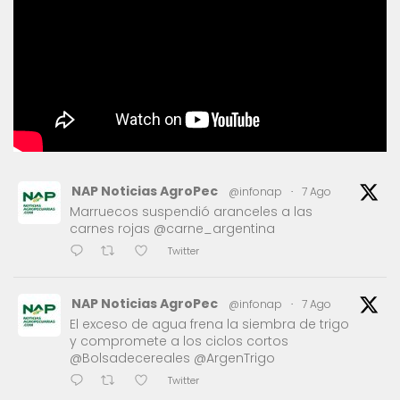
NAP Noticias AgroPec
@infonap
·
7 Ago
Marruecos suspendió aranceles a las
carnes rojas @carne_argentina
Twitter
NAP Noticias AgroPec
@infonap
·
7 Ago
El exceso de agua frena la siembra de trigo
y compromete a los ciclos cortos
@Bolsadecereales @ArgenTrigo
Twitter