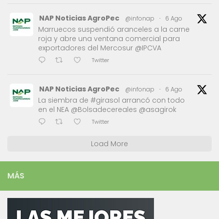
NAP Noticias AgroPec
@infonap
·
6 Ago
Marruecos suspendió aranceles a la carne
roja y abre una ventana comercial para
exportadores del Mercosur @IPCVA
Twitter
NAP Noticias AgroPec
@infonap
·
6 Ago
La siembra de #girasol arrancó con todo
en el NEA @Bolsadecereales @asagirok
Twitter
Load More
MÁS