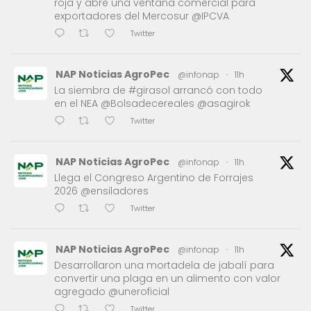
roja y abre una ventana comercial para
exportadores del Mercosur @IPCVA
Twitter
NAP Noticias AgroPec
@infonap
·
11h
La siembra de #girasol arrancó con todo
en el NEA @Bolsadecereales @asagirok
Twitter
NAP Noticias AgroPec
@infonap
·
11h
Llega el Congreso Argentino de Forrajes
2026 @ensiladores
Twitter
NAP Noticias AgroPec
@infonap
·
11h
Desarrollaron una mortadela de jabalí para
convertir una plaga en un alimento con valor
agregado @uneroficial
Twitter