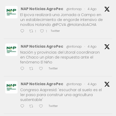
NAP Noticias AgroPec
@infonap
·
4 Ago
El Ipcva realizará una Jornada a Campo en
un establecimiento de engorde intensivo de
novillos Holando @IPCVA @HolandoACHA
Twitter
1
1
NAP Noticias AgroPec
@infonap
·
4 Ago
Nación y provincias del Litoral coordinaron
en Chaco un plan de respuesta ante el
fenómeno El Niño
Twitter
NAP Noticias AgroPec
@infonap
·
4 Ago
Congreso Aapresid: 'escuchar al suelo es el
1er paso para construir una agricultura
sustentable'
Twitter