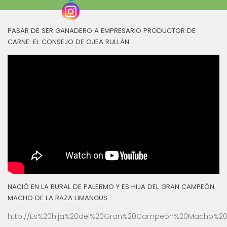
PASAR DE SER GANADERO A EMPRESARIO PRODUCTOR DE
CARNE: EL CONSEJO DE OJEA RULLÁN
NACIÓ EN LA RURAL DE PALERMO Y ES HIJA DEL GRAN CAMPEÓN
MACHO DE LA RAZA LIMANGUS
http://Es%20hija%20del%20Gran%20Campeón%20Macho%20