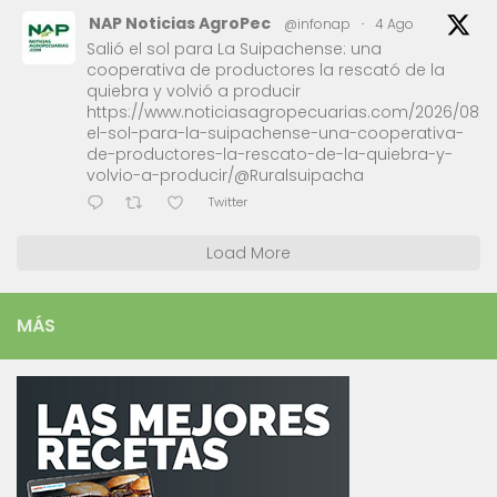
NAP Noticias AgroPec
@infonap
·
4 Ago
Salió el sol para La Suipachense: una
cooperativa de productores la rescató de la
quiebra y volvió a producir
https://www.noticiasagropecuarias.com/2026/08/0
el-sol-para-la-suipachense-una-cooperativa-
de-productores-la-rescato-de-la-quiebra-y-
volvio-a-producir/@Ruralsuipacha
Twitter
Load More
MÁS