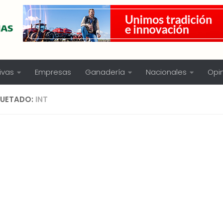
ivas
Empresas
Ganadería
Nacionales
Opi
QUETADO:
INT