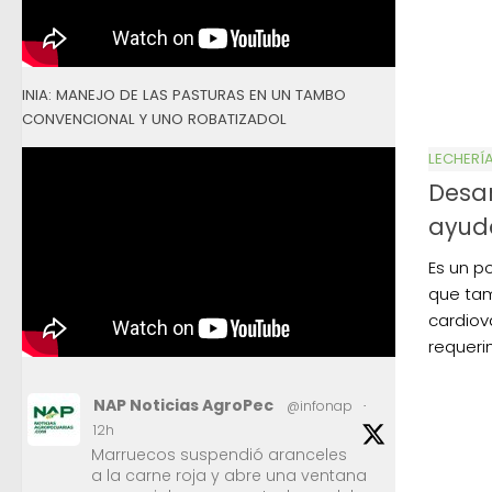
INIA: MANEJO DE LAS PASTURAS EN UN TAMBO
CONVENCIONAL Y UNO ROBATIZADOL
LECHERÍ
Desar
ayuda
Es un po
que tam
cardiov
requeri
NAP Noticias AgroPec
@infonap
·
12h
Marruecos suspendió aranceles
a la carne roja y abre una ventana