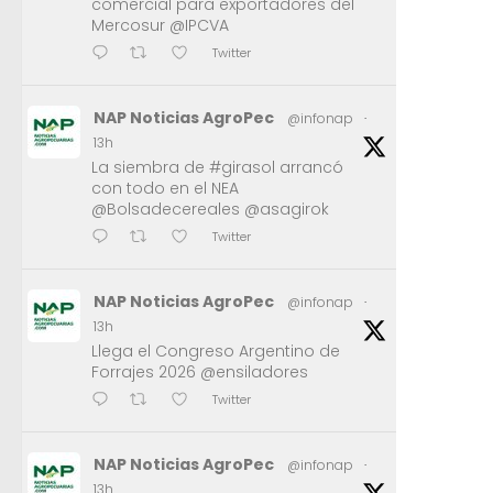
comercial para exportadores del
Mercosur @IPCVA
Twitter
NAP Noticias AgroPec
@infonap
·
13h
La siembra de #girasol arrancó
con todo en el NEA
@Bolsadecereales @asagirok
Twitter
NAP Noticias AgroPec
@infonap
·
13h
Llega el Congreso Argentino de
Forrajes 2026 @ensiladores
Twitter
NAP Noticias AgroPec
@infonap
·
13h