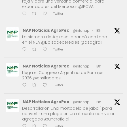
roja y abre una ventana comercial para
exportadores del Mercosur @IPCVA
Twitter
NAP Noticias AgroPec
@infonap
·
18h
La siembra de #girasol arrancó con todo
en el NEA @Bolsadecereales @asagirok
Twitter
NAP Noticias AgroPec
@infonap
·
18h
Llega el Congreso Argentino de Forrajes
2026 @ensiladores
Twitter
NAP Noticias AgroPec
@infonap
·
18h
Desarrollaron una mortadela de jabalí para
convertir una plaga en un alimento con valor
agregado @uneroficial
Twitter