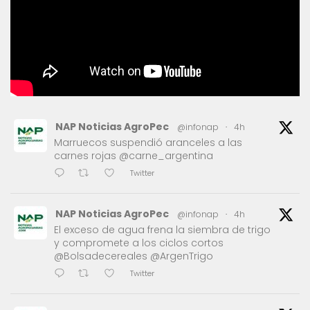
NAP Noticias AgroPec
@infonap
·
4h
Marruecos suspendió aranceles a las
carnes rojas @carne_argentina
Twitter
NAP Noticias AgroPec
@infonap
·
4h
El exceso de agua frena la siembra de trigo
y compromete a los ciclos cortos
@Bolsadecereales @ArgenTrigo
Twitter