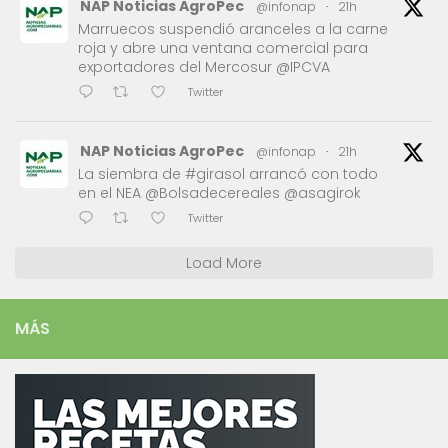
NAP Noticias AgroPec
@infonap
·
21h
Marruecos suspendió aranceles a la carne
roja y abre una ventana comercial para
exportadores del Mercosur @IPCVA
Twitter
NAP Noticias AgroPec
@infonap
·
21h
La siembra de #girasol arrancó con todo
en el NEA @Bolsadecereales @asagirok
Twitter
Load More
MÁS