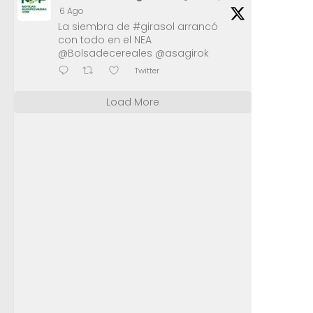
6 Ago
La siembra de #girasol arrancó
con todo en el NEA
@Bolsadecereales @asagirok
Twitter
Load More