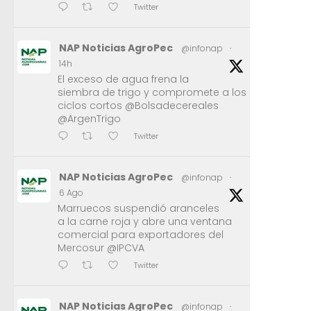
Twitter
NAP Noticias AgroPec
@infonap
·
14h
El exceso de agua frena la
siembra de trigo y compromete a los
ciclos cortos @Bolsadecereales
@ArgenTrigo
Twitter
NAP Noticias AgroPec
@infonap
·
6 Ago
Marruecos suspendió aranceles
a la carne roja y abre una ventana
comercial para exportadores del
Mercosur @IPCVA
Twitter
NAP Noticias AgroPec
@infonap
·