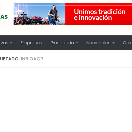
ivas
Empresas
Ganadería
Nacionales
Opi
QUETADO:
INBIOAGR