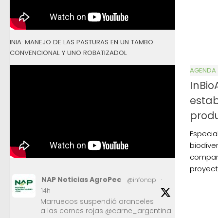
INIA: MANEJO DE LAS PASTURAS EN UN TAMBO
CONVENCIONAL Y UNO ROBATIZADOL
AGENDA
InBio
estab
produ
Especia
biodive
compart
proyect
NAP Noticias AgroPec
@infonap
·
14h
Marruecos suspendió aranceles
a las carnes rojas @carne_argentina