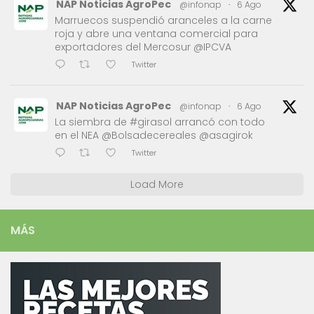
NAP Noticias AgroPec
@infonap
·
6 Ago
Marruecos suspendió aranceles a la carne
roja y abre una ventana comercial para
exportadores del Mercosur @IPCVA
Twitter
NAP Noticias AgroPec
@infonap
·
6 Ago
La siembra de #girasol arrancó con todo
en el NEA @Bolsadecereales @asagirok
Twitter
Load More
MÁS