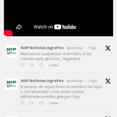
NAP Noticias AgroPec
@infonap
·
7 Ago
Marruecos suspendió aranceles a las
carnes rojas @carne_argentina
Twitter
NAP Noticias AgroPec
@infonap
·
7 Ago
El exceso de agua frena la siembra de trigo
y compromete a los ciclos cortos
@Bolsadecereales @ArgenTrigo
Twitter