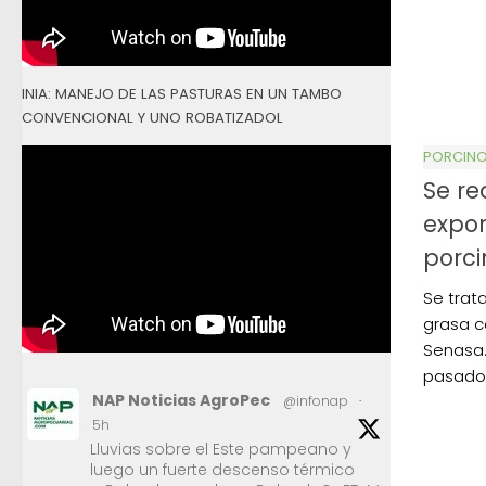
INIA: MANEJO DE LAS PASTURAS EN UN TAMBO
CONVENCIONAL Y UNO ROBATIZADOL
PORCIN
Se re
expor
porci
Se trat
grasa c
Senasa.
pasado
NAP Noticias AgroPec
@infonap
·
5h
Lluvias sobre el Este pampeano y
luego un fuerte descenso térmico