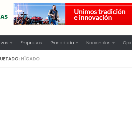
ivas
Empresas
Ganadería
Nacionales
Opi
QUETADO:
HÍGADO