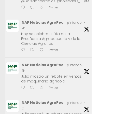
@Bolsadecereales @BolsadeC_ETyM
Twitter
NAP Noticias AgroPec
@infonap
·
7h
Hoy se celebra el Día de la
Enseñanza Agropecuaria y de las
Ciencias Agrarias
Twitter
NAP Noticias AgroPec
@infonap
·
7h
Julio mostró un rebote en ventas
de maquinaria agrícola
Twitter
NAP Noticias AgroPec
@infonap
·
21h