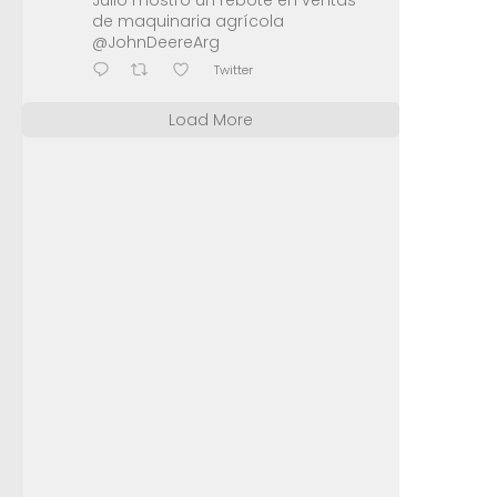
Julio mostró un rebote en ventas
de maquinaria agrícola
@JohnDeereArg
Twitter
Load More