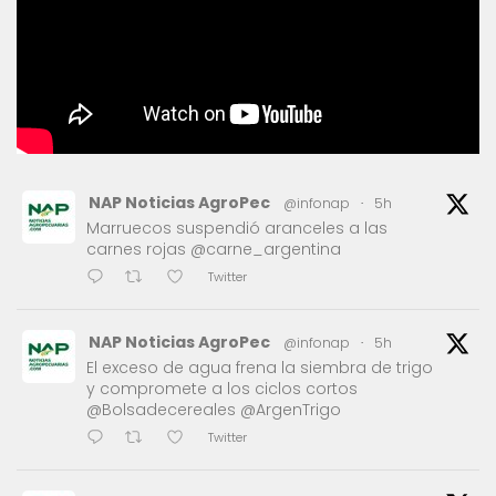
NAP Noticias AgroPec
@infonap
·
5h
Marruecos suspendió aranceles a las
carnes rojas @carne_argentina
Twitter
NAP Noticias AgroPec
@infonap
·
5h
El exceso de agua frena la siembra de trigo
y compromete a los ciclos cortos
@Bolsadecereales @ArgenTrigo
Twitter