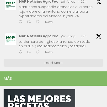
NAP Noticias AgroPec
@infonap
·
22h
Marruecos suspendió aranceles a la carne
roja y abre una ventana comercial para
exportadores del Mercosur @IPCVA
Twitter
NAP Noticias AgroPec
@infonap
·
22h
La siembra de #girasol arrancó con todo
en el NEA @Bolsadecereales @asagirok
Twitter
Load More
MÁS