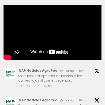
NAP Noticias AgroPec
@infonap
·
19h
Marruecos suspendió aranceles a las
carnes rojas @carne_argentina
Twitter
NAP Noticias AgroPec
@infonap
·
19h