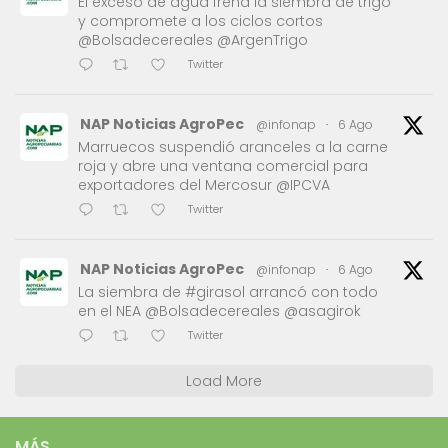
El exceso de agua frena la siembra de trigo
y compromete a los ciclos cortos
@Bolsadecereales @ArgenTrigo
Twitter
NAP Noticias AgroPec
@infonap
·
6 Ago
Marruecos suspendió aranceles a la carne
roja y abre una ventana comercial para
exportadores del Mercosur @IPCVA
Twitter
NAP Noticias AgroPec
@infonap
·
6 Ago
La siembra de #girasol arrancó con todo
en el NEA @Bolsadecereales @asagirok
Twitter
Load More
MÁS