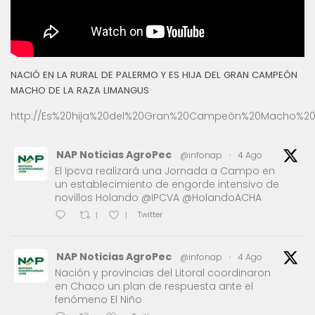
NACIÓ EN LA RURAL DE PALERMO Y ES HIJA DEL GRAN CAMPEÓN
MACHO DE LA RAZA LIMANGUS
http://Es%20hija%20del%20Gran%20Campeón%20Macho%20
NAP Noticias AgroPec
@infonap
·
4 Ago
El Ipcva realizará una Jornada a Campo en
un establecimiento de engorde intensivo de
novillos Holando @IPCVA @HolandoACHA
Twitter
1
1
NAP Noticias AgroPec
@infonap
·
4 Ago
Nación y provincias del Litoral coordinaron
en Chaco un plan de respuesta ante el
fenómeno El Niño