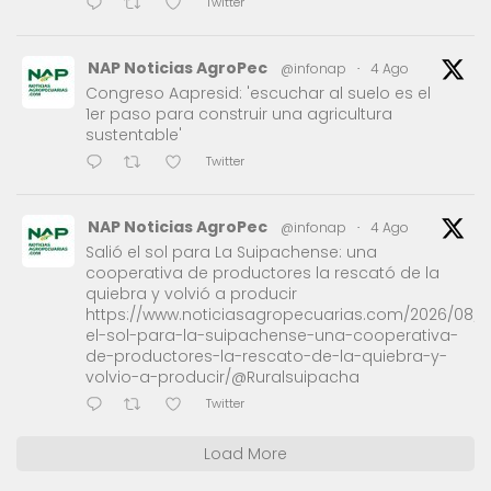
Twitter
NAP Noticias AgroPec
@infonap
·
4 Ago
Congreso Aapresid: 'escuchar al suelo es el
1er paso para construir una agricultura
sustentable'
Twitter
NAP Noticias AgroPec
@infonap
·
4 Ago
Salió el sol para La Suipachense: una
cooperativa de productores la rescató de la
quiebra y volvió a producir
https://www.noticiasagropecuarias.com/2026/08/0
el-sol-para-la-suipachense-una-cooperativa-
de-productores-la-rescato-de-la-quiebra-y-
volvio-a-producir/@Ruralsuipacha
Twitter
Load More