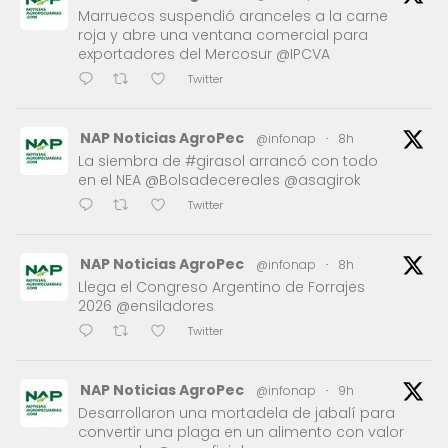
Marruecos suspendió aranceles a la carne
roja y abre una ventana comercial para
exportadores del Mercosur @IPCVA
Twitter
NAP Noticias AgroPec
@infonap
·
8h
La siembra de #girasol arrancó con todo
en el NEA @Bolsadecereales @asagirok
Twitter
NAP Noticias AgroPec
@infonap
·
8h
Llega el Congreso Argentino de Forrajes
2026 @ensiladores
Twitter
NAP Noticias AgroPec
@infonap
·
9h
Desarrollaron una mortadela de jabalí para
convertir una plaga en un alimento con valor