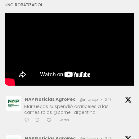
UNO ROBATIZADOL
NAP Noticias AgroPec
@infonap
·
24h
Marruecos suspendió aranceles a las
carnes rojas @carne_argentina
Twitter
NAP Noticias AgroPec
@infonap
·
24h