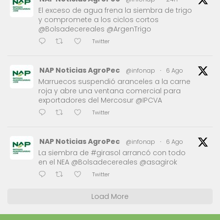
El exceso de agua frena la siembra de trigo
y compromete a los ciclos cortos
@Bolsadecereales @ArgenTrigo
Twitter
NAP Noticias AgroPec
@infonap
·
6 Ago
Marruecos suspendió aranceles a la carne
roja y abre una ventana comercial para
exportadores del Mercosur @IPCVA
Twitter
NAP Noticias AgroPec
@infonap
·
6 Ago
La siembra de #girasol arrancó con todo
en el NEA @Bolsadecereales @asagirok
Twitter
Load More